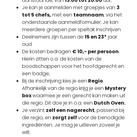
aanstaande, van
13.00 tot 20.00
uur;
Je kan je aanmelden met groepjes van
3
tot 5 chefs,
met een
teamnaam
, via het
onderstaande aanmeldformulier; Je kan
meerdere groepen per speltak inschrijven
Deelnemers zijn tussen de
15 en 23*
jaar
oud
De kosten bedragen
€ 10,- per persoon
.
Hierin zitten o.a. de kosten van de
boodschappen voor het hoofdgerecht en
een badge;
Bij de inschrijving kies je een
Regio
.
Afhankelijk van de regio krijg je een
Mystery
box
waarmee je een gerecht kan maken uit
die regio. Dit doe je in o.a. een
Dutch Oven.
Je verzint
zelf een nagerecht
, passend bij
die regio, en
zorgt zelf
voor de benodigde
ingrediënten. Je mag je uitleven zoveel je
wilt.