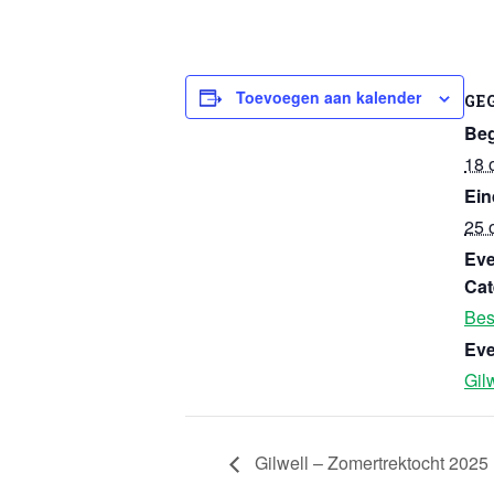
Toevoegen aan kalender
GE
Beg
18 
Ein
25 
Ev
Cat
Bes
Eve
Gil
Gilwell – Zomertrektocht 2025