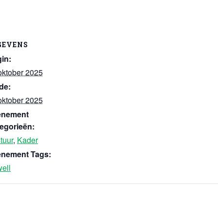
GEVENS
in:
oktober 2025
de:
oktober 2025
enement
egorieën:
tuur
,
Kader
nement Tags:
well