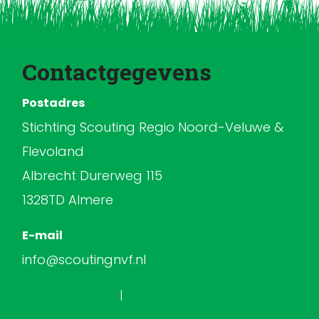
Contactgegevens
Postadres
Stichting Scouting Regio Noord-Veluwe &
Flevoland
Albrecht Durerweg 115
1328TD Almere
E-mail
info@scoutingnvf.nl
Privacyverklaring
|
ANBI Informatie